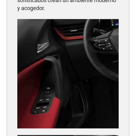
sofisticados crean un ambiente moderno
y acogedor.